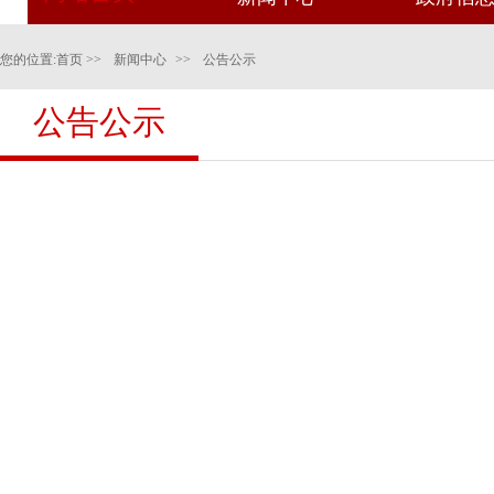
您的位置:
首页
>>
新闻中心
>>
公告公示
公告公示