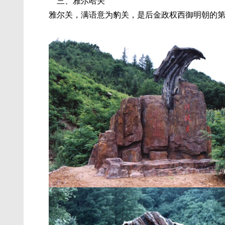
三、雅尔哈关
雅尔关，满语意为豹关，是后金政权西御明朝的