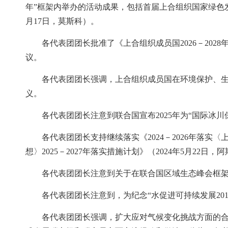
年”框架内举办的活动成果，包括首届上合组织国家绿色发展论
月17日，莫斯科）。
各代表团团长批准了《上合组织成员国2026－20
议。
各代表团团长强调，上合组织成员国在环境保护、
义。
各代表团团长注意到联合国宣布2025年为“国际冰川
各代表团团长支持继续落实《2024－2026年落实
想〉2025－2027年落实措施计划》（2024年5月2
各代表团团长注意到关于在联合国区域生态峰会框架
各代表团团长注意到，为纪念“水促进可持续发展201
各代表团团长强调，扩大应对气候变化挑战方面的