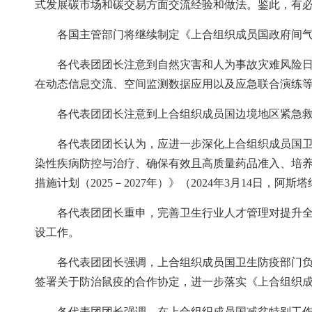
式发展碳市场和碳交易方面交流经验和做法。鉴此，有必要
各国主管部门将继续制定《上合组织成员国政府间
各代表团团长注意到自然灾害和人为事故灾难风险
在动态信息交流、空间监测数据应用以及应急联合演练
各代表团团长注意到上合组织成员国边境地区紧急救灾
各代表团团长认为，应进一步深化上合组织成员国
染性疾病防控与治疗、确保有效且高质量药品准入、培
措施计划（2025－2027年）》（2024年3月14日，阿
各代表团团长重申，完善卫生行业人才管理对提升
设工作。
各代表团团长强调，上合组织成员国卫生防疫部门
签署关于防治鼠疫的合作协定，进一步落实《上合组织成员
各代表团团长强调，在上合组织成员国减贫特别工