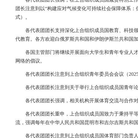
团长注意到以“构建应对气候变化可持续社会保障体系：保
式）。
各代表团团长支持深化上合组织成员国教育、科技
代教育。各方欢迎白俄罗斯共和国和伊朗伊斯兰共和国加
各国主管部门将继续开展面向大学生和青年专业人
网络的倡议。
各代表团团长注意到上合组织青年委员会会议（2025
各代表团团长注意到关于举行上合组织成员国青年论坛
各代表团团长强调，相关机构开展体育交流与合作
各代表团团长重申，上合组织成员国致力于秉持平
流，强调每年在中华人民共和国昆明市和吉尔吉斯共和
各代表团团长注意到上合组织成员国体育部门负责人会