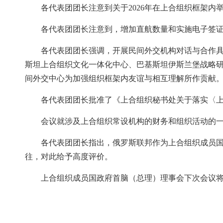
各代表团团长注意到关于2026年在上合组织框架内
各代表团团长注意到，增加直航数量和实施电子签
各代表团团长强调，开展民间外交机构对话与合作
斯坦上合组织文化一体化中心、巴基斯坦伊斯兰堡战略
间外交中心为加强组织框架内友谊与相互理解所作贡献
各代表团团长批准了《上合组织秘书处关于落实〈上
会议就涉及上合组织常设机构的财务和组织活动的
各代表团团长指出，俄罗斯联邦作为上合组织成员
往，对此给予高度评价。
上合组织成员国政府首脑（总理）理事会下次会议将于