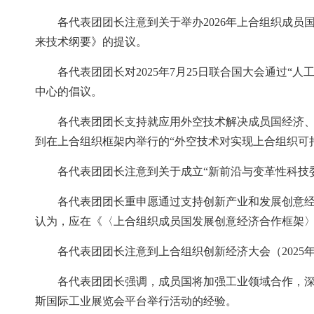
各代表团团长注意到关于举办2026年上合组织成员
来技术纲要》的提议。
各代表团团长对2025年7月25日联合国大会通过
中心的倡议。
各代表团团长支持就应用外空技术解决成员国经济
到在上合组织框架内举行的“外空技术对实现上合组织可持续
各代表团团长注意到关于成立“新前沿与变革性科技
各代表团团长重申愿通过支持创新产业和发展创意
认为，应在《〈上合组织成员国发展创意经济合作框架〉实
各代表团团长注意到上合组织创新经济大会（2025
各代表团团长强调，成员国将加强工业领域合作，深
斯国际工业展览会平台举行活动的经验。