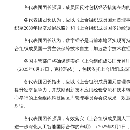
各代表团团长强调，成员国反对包括经济措施在内
各代表团团长认为，应以《上合组织成员国元首理事
织至2030年经济发展战略》和《上合组织成员国多边
各代表团团长认为，数字经济是当前本地区实现可
合组织成员国一贯主张保障技术自主，加速数字技术在
各国主管部门将确保落实好《上合组织成员国元首理
（2025年6月17日，克拉玛依），包括依托上合组织成
各代表团团长指出，应以《上合组织成员国元首理事
提升经济竞争力，并鼓励创新技术应用经验交流和技术转
心举行的上合组织科技园区库管理委员会会议成果，欢迎在
对话。
各代表团团长强调，有效落实《上合组织成员国人工智
进一步深化人工智能国际合作的声明》（2025年9月1