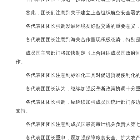
鉴此，团长们注意到关于建立上合组织航空安全署
各代表团团长强调发展环境友好型交通的重要意义
各代表团团长注意到海关合作呈现积极态势，特别
成员国主管部门将加快制定《上合组织成员国政府
作。
各代表团团长注意到标准化工具对促进贸易便利化
各代表团团长认为，继续加强反垄断政策协调十分
各代表团团长强调，应继续加强成员国统计部门多
支持。
各代表团团长注意到成员国最高审计机关负责人第七次
各代表团团长重申，愿加强保障粮食安全、扩大农