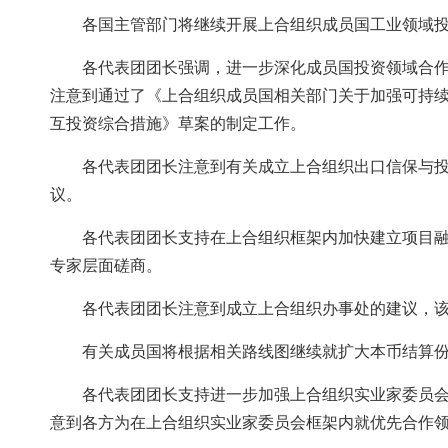
各国主管部门将继续开展上合组织成员国工业领域
各代表团团长强调，进一步深化成员国投资领域合
注意到通过了《上合组织成员国相关部门关于加强可持续
互投资综合措施》草案的制定工作。
各代表团团长注意到有关成立上合组织出口信保与投
议。
各代表团团长支持在上合组织框架内加快建立项目
专家层面磋商。
各代表团团长注意到成立上合组织办事处的建议，
有关成员国将根据相关路线图继续就扩大本币结算
各代表团团长支持进一步加强上合组织实业家委员
意到各方为在上合组织实业家委员会框架内就优先合作