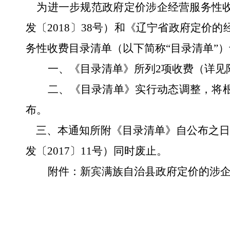
为
进一步规范政府定价
涉企
经营服务性
发
〔2018〕
38号
）和《
辽宁省政府定价的
务性收费
目录清单（以下简称“目录清单”）
一、《目录清单》所列
2
项收费（详见
二
、《目录清单》实行动态调整，将
布。
三
、本通知所附《目录清单》自公布之日
发
〔
2017
〕
11
号）
同时废止。
附件：
新宾满族自治县
政府定价
的
涉