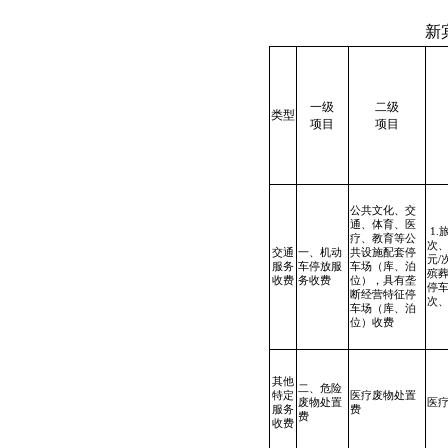
新
一级
二级
类型
项目
项目
公共文化、交
通、体育、医
1.
疗、教育等公
次、
交通
一、机动
共设施配套停
元
服务
车停放服
车场（库、泊
殡
收费
务收费
位），具有垄
停车
断经营特征停
次、
车场（库、泊
位）收费
其他
二、危险
特定
医疗废物处置
废物处置
医
服务
费
费
收费