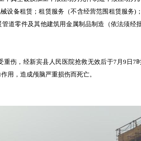
械设备租赁；租赁服务（不含经营范围租赁服务)
暖管道零件及其他建筑用金属制品制造（依法须经
受重伤，经
新宾县人民医院
抢救无效后
于7月9日7时
力作用，造成颅脑严重损伤而死亡
。