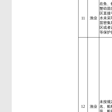
在鱼、
蟹幼苗
区直接
11
渔业
水未采
苗密集
区或者
等保护
未按规
12
渔业
名、船
号、船