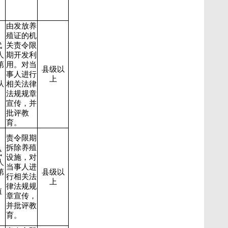
由发放养
殖证的机
代
关责令限
人
期开发利
第
用。对当
县级以
事人进行
上
从
相关法律
法规规章
宣传，并
批评教
育。
责令限期
拆除养殖
代
设施，对
人
当事人进
第
县级以
行相关法
上
律法规规
殖
章宣传，
并批评教
育。