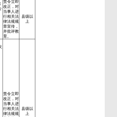
责令立即
部
改正，对
2
当事人进
行相关法
县级以
、
律法规规
上
章宣传，
并批评教
育。
次
责令立即
改正，对
当事人进
行相关法
县级以
、
律法规规
上