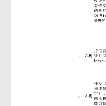
收农
弃物
的机
织进
处理的
持假
农机
证》
5
区作业
违反
械维
定》
农机
6
围承
能力