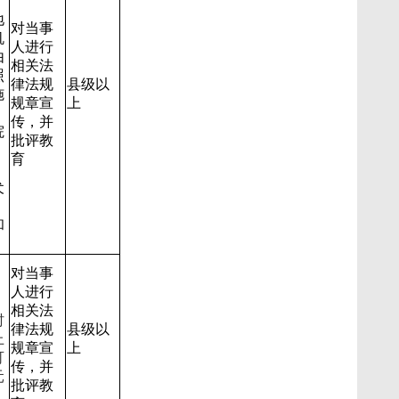
，
地
对当事
机
人进行
由
相关法
照
律法规
县级以
施
规章宣
上
传，并
院
批评教
，
育
犬
和
对当事
：
人进行
、
相关法
村
律法规
县级以
上
规章宣
上
可
传，并
元
批评教