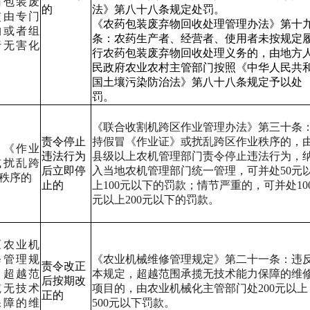
药包装废
的
法》第八十八条规定处罚。
交由专门
《农药包装废弃物回收处理管理办法》第十
构或者组
条：农药生产者、经营者、使用者未按规定
行无害化
行农药包装废弃物回收处理义务的，由地方
民政府农业农村主管部门按照《中华人民共
国土壤污染防治法》第八十八条规定予以处
罚。
《联合收割机跨区作业管理办法》第三十条
责令停止
持假冒《作业证》或扰乱跨区作业秩序的，
冒《作业
违法行为
县级以上农机管理部门责令停止违法行为，
或扰乱跨
后立即停
入当地农机管理部门统一管理，可并处50元
秩序的
止的
上100元以下的罚款；情节严重的，可并处10
元以上200元以下的罚款。
《农业机
修管理规
《农业机械维修管理规定》第二十一条：违
责令改正
，超越范
本规定，超越范围承揽无技术能力保障的维
后按期改
揽无技术
项目的，由农业机械化主管部门处200元以上
正的
保障的维
500元以下罚款。