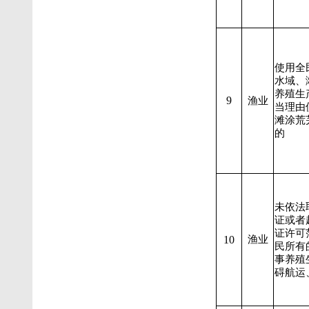
使用全
水域、
养殖生
9
渔业
当理由
滩涂荒
的
未依法
证或者
证许可
10
渔业
民所有
事养殖
碍航运