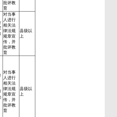
批评教
育
对当事
人进行
业
相关法
度
律法规
县级以
给
规章宣
上
传，并
批评教
育
对当事
兽
人进行
相关法
律法规
县级以
即
规章宣
上
动
传，并
批评教
育