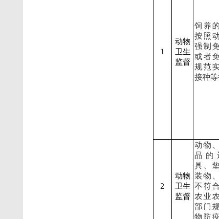
饲养
按照
动物
强制
1
卫生
或者
监督
规范
接种等
动物
品的
具、
动物
装物
2
卫生
不符
监督
农业
部门
物防