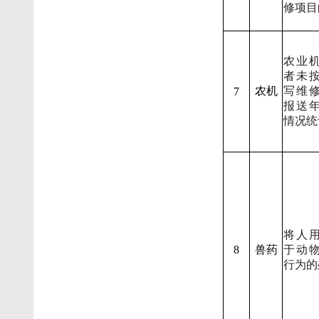
修项目
农业
者未
农机
写维
7
报送
情况统
将人
8
兽药
于动
行为的