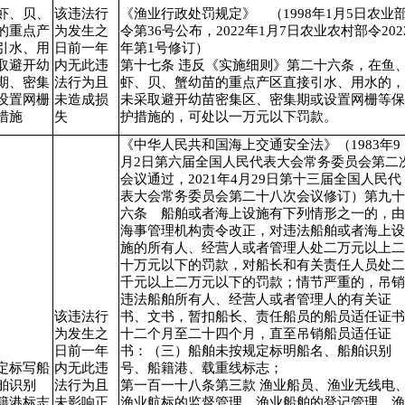
虾、贝、
该违法行
《渔业行政处罚规定》 （1998年1月5日农业
的重点产
为发生之
令第36号公布，2022年1月7日农业农村部令202
引水、用
日前一年
年第1号修订）
取避开幼
内无此违
第十七条 违反《实施细则》第二十六条，在鱼
期、密集
法行为且
虾、贝、蟹幼苗的重点产区直接引水、用水的，
设置网栅
未造成损
未采取避开幼苗密集区、密集期或设置网栅等保
措施
失
护措施的，可处以一万元以下罚款。
《中华人民共和国海上交通安全法》（1983年9
月2日第六届全国人民代表大会常务委员会第二
会议通过，2021年4月29日第十三届全国人民代
表大会常务委员会第二十八次会议修订）第九十
六条 船舶或者海上设施有下列情形之一的，由
海事管理机构责令改正，对违法船舶或者海上设
施的所有人、经营人或者管理人处二万元以上二
十万元以下的罚款，对船长和有关责任人员处二
千元以上二万元以下的罚款；情节严重的，吊销
违法船舶所有人、经营人或者管理人的有关证
该违法行
书、文书，暂扣船长、责任船员的船员适任证书
为发生之
十二个月至二十四个月，直至吊销船员适任证
日前一年
书：（三）船舶未按规定标明船名、船舶识别
定标写船
内无此违
号、船籍港、载重线标志；
舶识别
法行为且
第一百一十八条第三款 渔业船员、渔业无线电
籍港标志
未影响正
渔业航标的监督管理，渔业船舶的登记管理，渔