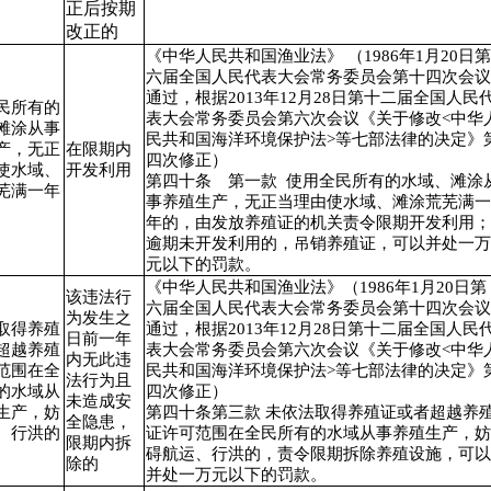
正后按期
改正的
《中华人民共和国渔业法》 （1986年1月20日第
六届全国人民代表大会常务委员会第十四次会议
通过，根据2013年12月28日第十二届全国人民
民所有的
表大会常务委员会第六次会议《关于修改<中华
滩涂从事
民共和国海洋环境保护法>等七部法律的决定》
产，无正
在限期内
四次修正）
使水域、
开发利用
第四十条 第一款 使用全民所有的水域、滩涂
芜满一年
事养殖生产，无正当理由使水域、滩涂荒芜满一
年的，由发放养殖证的机关责令限期开发利用；
逾期未开发利用的，吊销养殖证，可以并处一万
元以下的罚款。
《中华人民共和国渔业法》（1986年1月20日第
该违法行
六届全国人民代表大会常务委员会第十四次会议
为发生之
取得养殖
通过，根据2013年12月28日第十二届全国人民
日前一年
超越养殖
表大会常务委员会第六次会议《关于修改<中华
内无此违
范围在全
民共和国海洋环境保护法>等七部法律的决定》
法行为且
的水域从
四次修正）
未造成安
生产，妨
第四十条第三款 未依法取得养殖证或者超越养
全隐患，
、行洪的
证许可范围在全民所有的水域从事养殖生产，妨
限期内拆
碍航运、行洪的，责令限期拆除养殖设施，可以
除的
并处一万元以下的罚款。