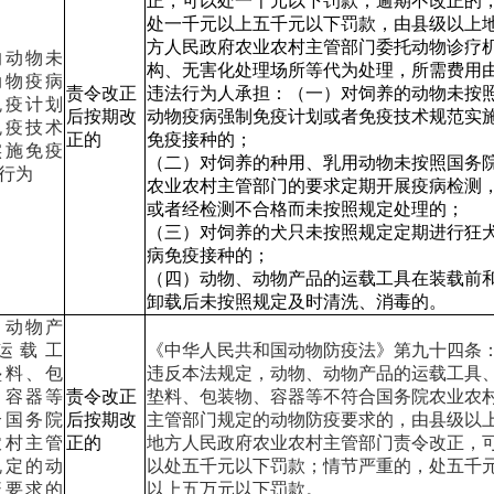
正，可以处一千元以下罚款；逾期不改正的
处一千元以上五千元以下罚款，由县级以上
方人民政府农业农村主管部门委托动物诊疗
的动物未
构、无害化处理场所等代为处理，所需费用
动物疫病
责令改正
违法行为人承担：（一）对饲养的动物未按
免疫计划
后按期改
动物疫病强制免疫计划或者免疫技术规范实
免疫技术
正的
免疫接种的；
实施免疫
（二）对饲养的种用、乳用动物未按照国务
行为
农业农村主管部门的要求定期开展疫病检测
或者经检测不合格而未按照规定处理的；
（三）对饲养的犬只未按照规定定期进行狂
病免疫接种的；
（四）动物、动物产品的运载工具在装载前
卸载后未按照规定及时清洗、消毒的。
、动物产
运载工
《中华人民共和国动物防疫法》第九十四条
垫料、包
违反本法规定，动物、动物产品的运载工具
、容器等
责令改正
垫料、包装物、容器等不符合国务院农业农
合国务院
后按期改
主管部门规定的动物防疫要求的，由县级以
农村主管
正的
地方人民政府农业农村主管部门责令改正，
规定的动
以处五千元以下罚款；情节严重的，处五千
疫要求的
以上五万元以下罚款。