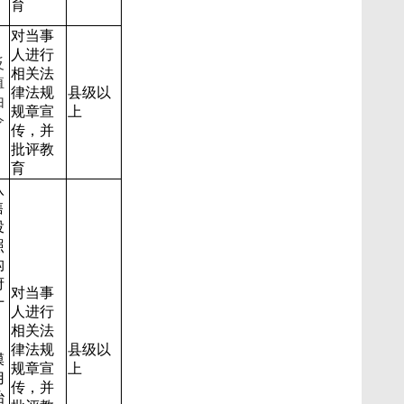
育
对当事
人进行
反
相关法
殖
律法规
县级以
由
规章宣
上
令
传，并
批评教
育
八
售
投
照
构
府
对当事
十
人进行
相关法
律法规
县级以
膜
规章宣
上
用
传，并
治