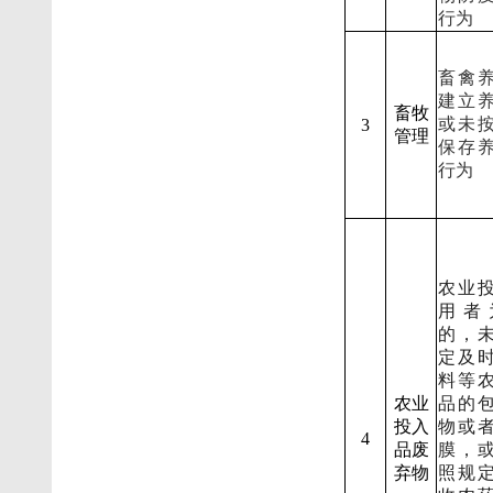
行为
畜禽
建立
畜牧
或未
3
管理
保存
行为
农业
用者
的，
定及
料等
农业
品的
投入
物或
4
品废
膜，
弃物
照规