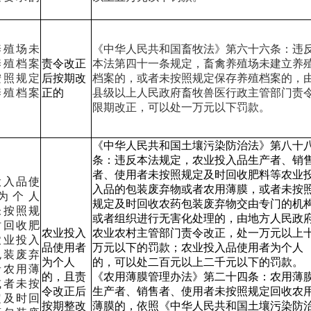
养殖场未
《中华人民共和国畜牧法》第六十六条：违
养殖档案
责令改正
本法第四十一条规定，畜禽养殖场未建立养
按照规定
后按期改
档案的，或者未按照规定保存养殖档案的，
养殖档案
正的
县级以上人民政府畜牧兽医行政主管部门责
限期改正，可以处一万元以下罚款。
《中华人民共和国土壤污染防治法》第八十
条：违反本法规定，农业投入品生产者、销
者、使用者未按照规定及时回收肥料等农业
投入品使
入品的包装废弃物或者农用薄膜，或者未按
为个人
规定及时回收农药包装废弃物交由专门的机
未按照规
或者组织进行无害化处理的，由地方人民政
时回收肥
农业投入
农业农村主管部门责令改正，处一万元以上
农业投入
品使用者
万元以下的罚款；农业投入品使用者为个人
包装废弃
为个人
的，可以处二百元以上二千元以下的罚款。
者农用薄
的，且责
《农用薄膜管理办法》第二十四条：农用薄
或者未按
令改正后
生产者、销售者、使用者未按照规定回收农
定及时回
按期整改
薄膜的，依照《中华人民共和国土壤污染防