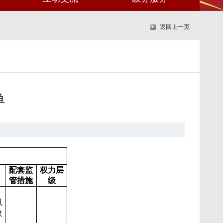
返回上一页
单
配套监
权力层
管措施
级
：
以
改