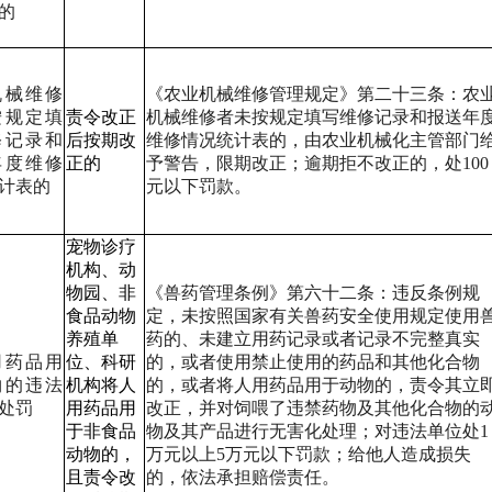
的
机械维修
《农业机械维修管理规定》第二十三条：农
按规定填
责令改正
机械维修者未按规定填写维修记录和报送年
修记录和
后按期改
维修情况统计表的，由农业机械化主管部门
年度维修
正的
予警告，限期改正；逾期拒不改正的，处100
计表的
元以下罚款。
宠物诊疗
机构、动
物园、非
《兽药管理条例》第六十二条：违反条例规
食品动物
定，未按照国家有关兽药安全使用规定使用
养殖单
药的、未建立用药记录或者记录不完整真实
用药品用
位、科研
的，或者使用禁止使用的药品和其他化合物
物的违法
机构将人
的，或者将人用药品用于动物的，责令其立
处罚
用药品用
改正，并对饲喂了违禁药物及其他化合物的
于非食品
物及其产品进行无害化处理；对违法单位处1
动物的，
万元以上5万元以下罚款；给他人造成损失
且责令改
的，依法承担赔偿责任。