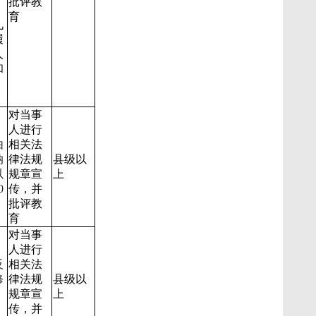
批评教
育
九
履
人
和
对当事
：
人进行
由
相关法
纳
律法规
县级以
以
规章宣
上
0
传，并
批评教
育
对当事
人进行
反
相关法
修
律法规
县级以
规章宣
上
传，并