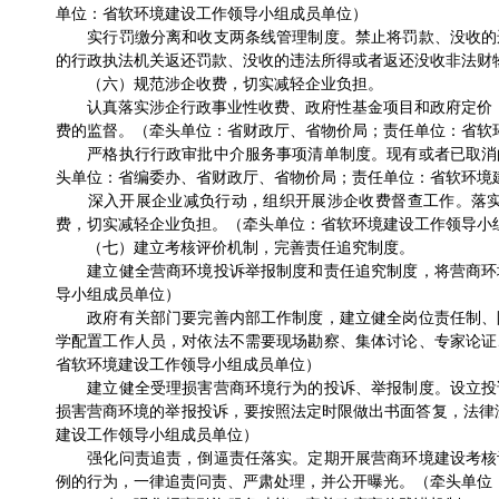
单位：省软环境建设工作领导小组成员单位）
实行罚缴分离和收支两条线管理制度。禁止将罚款、没收的违
的行政执法机关返还罚款、没收的违法所得或者返还没收非法财
（六）规范涉企收费，切实减轻企业负担。
认真落实涉企行政事业性收费、政府性基金项目和政府定价（含
费的监督。（牵头单位：省财政厅、省物价局；责任单位：省软
严格执行行政审批中介服务事项清单制度。现有或者已取消的
头单位：省编委办、省财政厅、省物价局；责任单位：省软环境
深入开展企业减负行动，组织开展涉企收费督查工作。落实降
费，切实减轻企业负担。（牵头单位：省软环境建设工作领导小
（七）建立考核评价机制，完善责任追究制度。
建立健全营商环境投诉举报制度和责任追究制度，将营商环境
导小组成员单位）
政府有关部门要完善内部工作制度，建立健全岗位责任制、限
学配置工作人员，对依法不需要现场勘察、集体讨论、专家论证
省软环境建设工作领导小组成员单位）
建立健全受理损害营商环境行为的投诉、举报制度。设立投诉
损害营商环境的举报投诉，要按照法定时限做出书面答复，法律
建设工作领导小组成员单位）
强化问责追责，倒逼责任落实。定期开展营商环境建设考核评
例的行为，一律追责问责、严肃处理，并公开曝光。（牵头单位