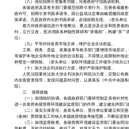
（八）强化招商引资服务功能，完善政府守信践诺机制。
各级政府及其有关部门要规范招商引资行为，完善各项服务机
政许可、招商引资书面承诺等。因公益或法定事由确需撤回或变
策承诺。凡是政府作出的书面承诺，必须按期兑现。（牵头单位
着力对政府诚信进行专项整治，重点是涉及企业和投资者的政
纠，立行立改，坚决消除各种隐性障碍和“潜规则”，构建“亲”
位）
（九）平等对待各类市场主体，维护企业合法权益。
工商、税务、质监、发展改革等相关部门要增强市场意识，平
等保护本地企业和外地企业的合法权益，不得禁止或限制外地企
种壁垒一律拆除。（牵头单位：省软环境建设工作领导小组办公
（十）加大涉企判决执行力度，维护产权保护制度。
人民法院要依法加大涉企判决执行和惩治力度，定期公布典型
内全面督查指导，发现问题及时问责。认真落实《中共中央国务院
院）
三、 保障措施
（一）加强组织协调。各级政府部门要研究制定具有针对性、
进一步发挥各级营商环境建设监督部门的作用，建立健全跨部门
（二）落实主体责任。各牵头单位、责任单位要建立和完善工
《条例》贯彻落实工作纳入本级政府绩效考核范围，不断促进营
（三）加强监督检查。各级营商环境建设监管部门要会同法制
督检查，及时总结经验，推动工作。对落实不力，问题突出的地