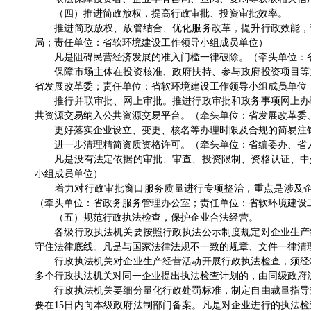
（四）推进简政放权，提高行政审批、投资审批效率。
推进简政放权、放管结合、优化服务改革，提升行政效能，营
局；责任单位：省软环境建设工作领导小组成员单位）
凡是阻碍民营经济发展的准入门槛一律破除。（牵头单位：省
保障市场主体在投资核准、政府扶持、参与政府投资项目等方
省发展改革委；责任单位：省软环境建设工作领导小组成员单位
推行并联审批、网上审批。推进行政审批和政务事项网上办理
共资源交易纳入公共资源交易平台。（牵头单位：省发展改革委
更好落实企业设立、变更、核名等办理时限及合规的简易注销
进一步清理精简资质资格许可。（牵头单位：省编委办、省人
凡是没有法定依据的审批、审查、投资限制、资格认证、中介
小组成员单位）
着力对行政审批窗口服务质量进行专项整治，重点是涉及企业
（牵头单位：省政务服务管理办公室；责任单位：省软环境建设
（五）规范行政执法检查，保护企业合法经营。
各级行政执法机关要按照行政执法公示制度规定对企业生产经
守住法律底线。凡是与国家法律法规不一致的规章、文件一律清
行政执法机关对企业生产经营活动开展行政执法检查，须经本
多个行政执法机关对同一企业提出执法检查计划的，由同级政府
行政执法机关要细分量化行政处罚标准，制定自由裁量指导规
要在15日内向本级政府法制部门备案。凡是对企业进行的执法