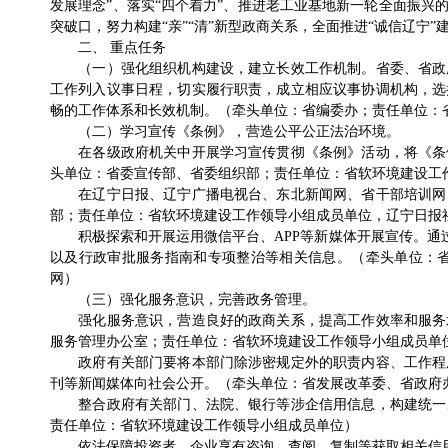
发展理念”、落实“四个着力”、推进老工业基地新一轮全面振
突破口，努力构建“亲”“清”新型政商关系，全面推进“诚信辽宁
二、 重点任务
（一）强化组织机构建设，建立长效工作机制。省委、省政府
工作列入议事日程，切实履行职责，成立相应议事协调机构，选
畅的工作体系和长效机制。（牵头单位：省编委办；责任单位：
（二）学习宣传《条例》，营造公平公正法治环境。
在各级政府机关中开展学习宣传贯彻《条例》活动，将《条例
头单位：省委宣传部、省委组织部；责任单位：省软环境建设工
在辽宁日报、辽宁广播电视台、东北新闻网、省干部培训网、
部；责任单位：省软环境建设工作领导小组成员单位，辽宁日报
积极探索和开展运用微信平台、APP等新媒体开展宣传。通过
以及行政审批服务指南和专项整治等相关信息。（牵头单位：
网）
（三）强化服务意识，完善政务管理。
强化服务意识，营造良好的政商关系，提高工作效率和服务水
服务管理办公室；责任单位：省软环境建设工作领导小组成员单
政府有关部门要将本部门除涉密规定外的职责内容、工作程序
刊等新闻媒体向社会公开。（牵头单位：省发展改革委、省政府
整合政府有关部门、法院、银行等涉企信用信息，构建统一、
责任单位：省软环境建设工作领导小组成员单位）
依法保障投资者、企业享有咨询、查阅、复制等获取相关信用